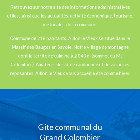
Retrouvez sur notre site des informations administratives
utiles, ainsi que les actualités, activité économique, tourisme,
vie locale... de la commune.
Commune de 218 habitants, Aillon le Vieux se situe dans le
Massif des Bauges en Savoie. Notre village de montagne
dont le territoire culmine à 2 040 m (sommet du Mt
Colombier). Amateurs de ski, de randonnée et de vacances
reposantes, Aillon le Vieux vous accueille été comme hiver.
Gite communal du
Grand Colombier