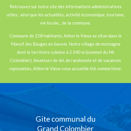
Retrouvez sur notre site des informations administratives
utiles, ainsi que les actualités, activité économique, tourisme,
vie locale... de la commune.
Commune de 218 habitants, Aillon le Vieux se situe dans le
Massif des Bauges en Savoie. Notre village de montagne
dont le territoire culmine à 2 040 m (sommet du Mt
Colombier). Amateurs de ski, de randonnée et de vacances
reposantes, Aillon le Vieux vous accueille été comme hiver.
Gite communal du
Grand Colombier