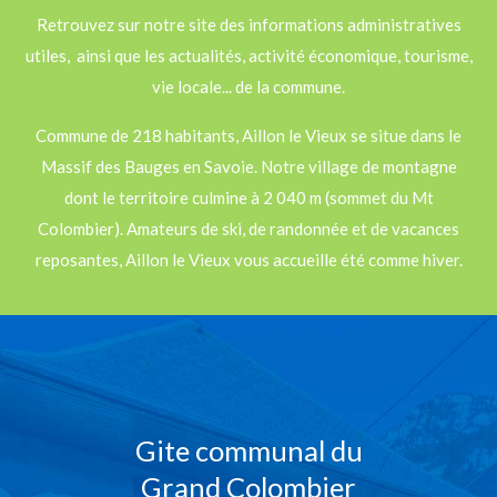
Retrouvez sur notre site des informations administratives
utiles, ainsi que les actualités, activité économique, tourisme,
vie locale... de la commune.
Commune de 218 habitants, Aillon le Vieux se situe dans le
Massif des Bauges en Savoie. Notre village de montagne
dont le territoire culmine à 2 040 m (sommet du Mt
Colombier). Amateurs de ski, de randonnée et de vacances
reposantes, Aillon le Vieux vous accueille été comme hiver.
Gite communal du
Grand Colombier