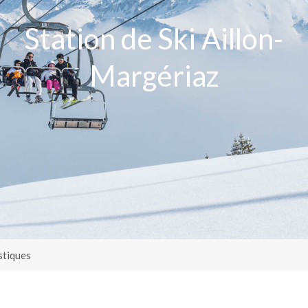
Station de Ski Aillon-
Margériaz
stiques