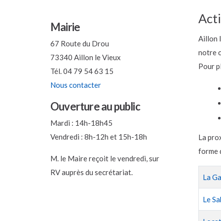
Acti
Mairie
Aillon 
67 Route du Drou
notre 
73340 Aillon le Vieux
Pour pl
Tél. 04 79 54 63 15
Nous contacter
Ouverture au public
Mardi : 14h-18h45
Vendredi : 8h-12h et 15h-18h
La prox
forme 
M. le Maire reçoit le vendredi, sur
RV auprès du secrétariat.
Article
Titre
La Ga
Le Sa