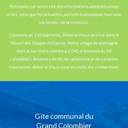
Retrouvez sur notre site des informations administratives
utiles, ainsi que les actualités, activité économique, tourisme,
vie locale... de la commune.
Commune de 218 habitants, Aillon le Vieux se situe dans le
Massif des Bauges en Savoie. Notre village de montagne
dont le territoire culmine à 2 040 m (sommet du Mt
Colombier). Amateurs de ski, de randonnée et de vacances
reposantes, Aillon le Vieux vous accueille été comme hiver.
Gite communal du
Grand Colombier