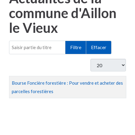
commune d'Aillon
le Vieux
Saisir partie du titre
Filtre
Effacer
Afficher #
Titre
Bourse Foncière forestière : Pour vendre et acheter des
parcelles forestières