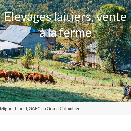
Elevages laitiers, vente
à la ferme
Miguet Lionel, GAEC du Grand Colombier