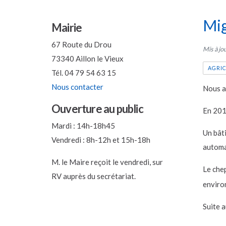
Mig
Mairie
67 Route du Drou
Mis à jo
73340 Aillon le Vieux
AGRI
Tél. 04 79 54 63 15
Nous contacter
Nous a
Ouverture au public
En 2013
Mardi : 14h-18h45
Un bâti
Vendredi : 8h-12h et 15h-18h
automa
M. le Maire reçoit le vendredi, sur
Le chep
RV auprès du secrétariat.
enviro
Suite a