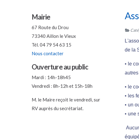
Ass
Mairie
67 Route du Drou
Catég
73340 Aillon le Vieux
L'asso
Tél. 04 79 54 63 15
de la S
Nous contacter
• le c
Ouverture au public
autres 
Mardi : 14h-18h45
Vendredi : 8h-12h et 15h-18h
• le c
• les f
M. le Maire reçoit le vendredi, sur
• un o
RV auprès du secrétariat.
• une 
Aucune
équipé